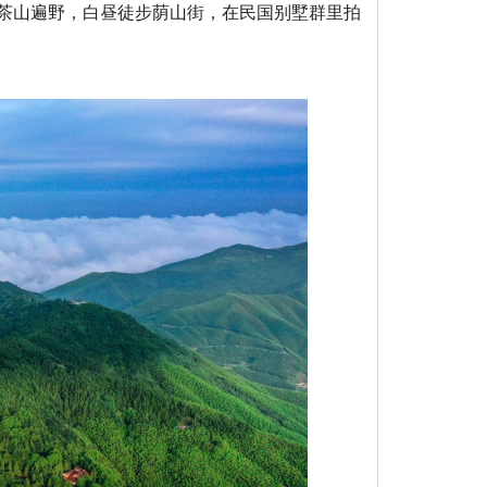
茶山遍野，白昼徒步荫山街，在民国别墅群里拍