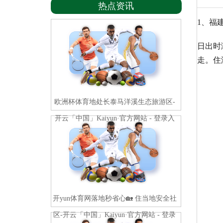
热点资讯
1、福建
日出时
走。住
欧洲杯体育地处长泰马洋溪生态旅游区-
开云「中国」Kaiyun·官方网站 - 登录入
口
开yun体育网落地秒省心🏡 住当地安全社
区-开云「中国」Kaiyun·官方网站 - 登录