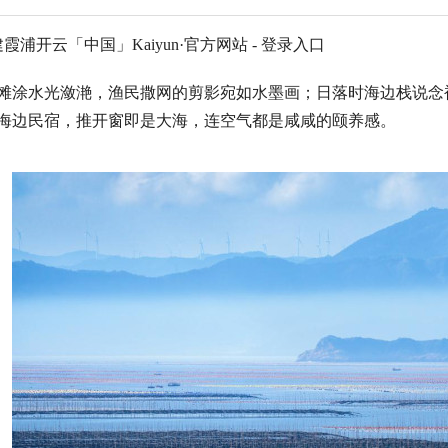
霞浦开云「中国」Kaiyun·官方网站 - 登录入口
滩涂水光潋滟，渔民撒网的剪影宛如水墨画；日落时海边栈说念
海边民宿，推开窗即是大海，连空气都是咸咸的颐养感。