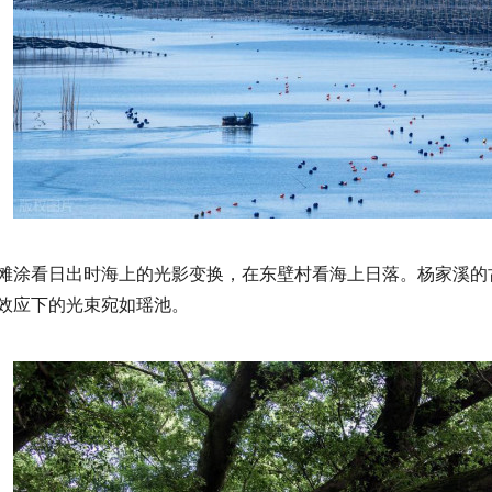
滩涂看日出时海上的光影变换，在东壁村看海上日落。杨家溪的
效应下的光束宛如瑶池。