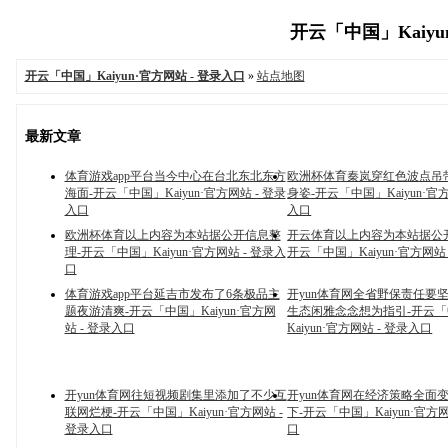
开云「中国」Kaiyun
开云「中国」Kaiyun·官方网站 - 登录入口
»
站点地图
最新文章
体育游戏app平台当今中心在台北东北东方
欧洲杯体育秦岚穿红色波点吊
海面-开云「中国」Kaiyun·官方网站 - 登录
身姿-开云「中国」Kaiyun·官方
入口
入口
欧洲杯体育以上内容为本站据公开信息整
开云体育以上内容为本站据公
理-开云「中国」Kaiyun·官方网站 - 登录入
开云「中国」Kaiyun·官方网站
口
体育游戏app平台延吉市发布了6条极品主
开yun体育网全省野保责任要
题夜游清爽-开云「中国」Kaiyun·官方网
生态闲雅念念想为指引-开云
站 - 登录入口
Kaiyun·官方网站 - 登录入口
开yun体育网往短视频剧集里添加了不少互
开yun体育网在经济策略全面
联网烂梗-开云「中国」Kaiyun·官方网站 -
下-开云「中国」Kaiyun·官方网
登录入口
口