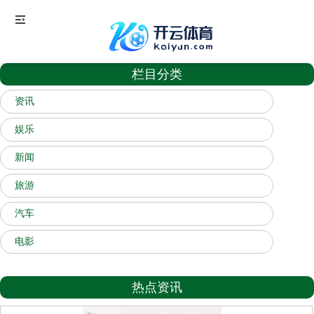
栏目分类
资讯
娱乐
新闻
旅游
汽车
电影
热点资讯