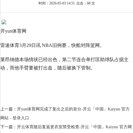
时间：2026-05-03 14:51
点击：68 次
体育游戏app平台＂他估算入院四五日破费约 1500 元-开云「中国」
Kaiyun·官方网站 - 登
开yun体育网
雷速体育3月29日讯 NBA旧例赛，快船对阵篮网。
莱昂纳德本场情状已经出色，第二节连合单打匡助球队占据主
动，而他手臂要被打出血，随后被换下管制。
上一篇：
开yun体育网完成了复出之后的首分-开云「中国」Kaiyun·官方
网站 - 登录入口
下一篇：
开云体育随后复返更衣室禁受检查-开云「中国」Kaiyun·官方网