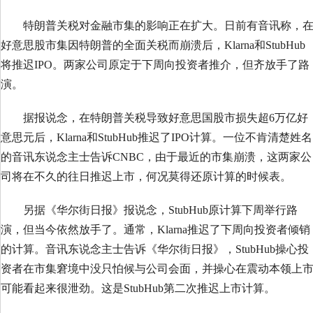
特朗普关税对金融市集的影响正在扩大。日前有音讯称，
好意思股市集因特朗普的全面关税而崩溃后，Klarna和StubHub
将推迟IPO。两家公司原定于下周向投资者推介，但齐放手了路
演。
据报说念，在特朗普关税导致好意思国股市损失超6万亿好
意思元后，Klarna和StubHub推迟了IPO计算。一位不肯清楚姓名
的音讯东说念主士告诉CNBC，由于最近的市集崩溃，这两家公
司将在不久的往日推迟上市，何况莫得还原计算的时候表。
另据《华尔街日报》报说念，StubHub原计算下周举行路
演，但当今依然放手了。通常，Klarna推迟了下周向投资者倾销
的计算。音讯东说念主士告诉《华尔街日报》，StubHub操心投
资者在市集窘境中没只怕候与公司会面，并操心在震动本领上
可能看起来很泄劲。这是StubHub第二次推迟上市计算。