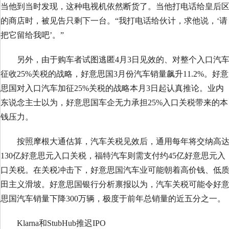
当他到当时发现，这种电视机依然断货了。当他打电话给皇后
的商店时，被见告只剩下一台。“我打电话给伙计，求他说，‘请
把它留给我吧’。”
另外，由于购车者试图逃匿4月3日见效的、对整个入口汽
征收25%关税的战略，好意思国3月份汽车销量飙升11.2%。好意
思国对入口汽车加征25%关税的战略本月3日起认真推论。业内
东说念主士以为，好意思国车企无力承担25%入口关税带来的本
钱压力。
按照摩根大通估算，汽车关税见效后，通用每年将交纳高
130亿好意思元入口关税，福特汽车则需支付约45亿好意思元入
口关税。在关税冲击下，好意思国汽车业可能朝着高价钱、低
田主义滑坡。好意思国银行分析禀报以为，汽车关税可能令好
思国汽车销量下降300万辆，极度于前年总销量的近五分之一。
Klarna和StubHub推迟IPO