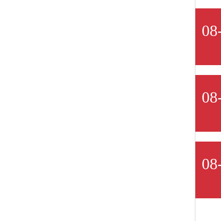
08
体育游戏app平台＂他估算入院四五日破
费约 1500 元-开云「中国」Kaiyun·官方
网站 - 登
08
08