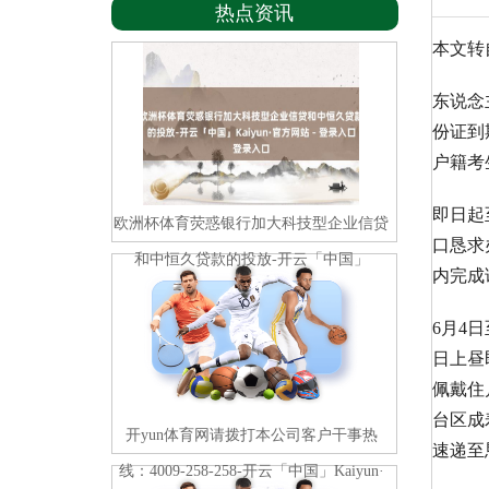
热点资讯
本文转
东说念
份证到
户籍考
即日起
欧洲杯体育荧惑银行加大科技型企业信贷
口恳求
和中恒久贷款的投放-开云「中国」
内完成
Kaiyun·官方网站 - 登录
6月4
日上昼
佩戴住
台区成
开yun体育网请拨打本公司客户干事热
速递至
线：4009-258-258-开云「中国」Kaiyun·