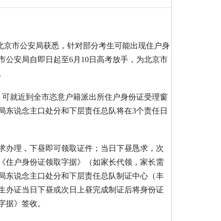
者从北京市公安局获悉，针对部分考生可能出现住户身
公安局自即日起至6月10日高考放手，为北京市
。
，可就近到全市恣意户籍派出所住户身份证受理窗
局东说念主口处分和下层责任总队将在3个责任日
恳求办理，下昼即可领取证件；当日下昼恳求，次
《住户身份证领取字据》（如家长代领，家长需
安局东说念主口处分和下层责任总队制证中心（丰
考生办证当日下昼或次日上昼完成制证后将身份证
字据》签收。