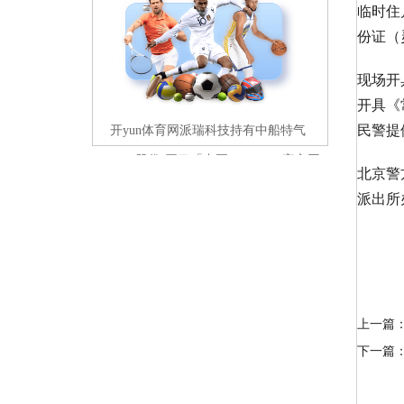
临时住
官方网站
份证（
现场开
开具《
民警提
开yun体育网派瑞科技持有中船特气
69.17%股份-开云「中国」Kaiyun·官方网
北京警
站 - 登录入口
派出所
开yun体育网大秀落魄有致的妖魔躯壳-开
上一篇
云「中国」Kaiyun·官方网站 - 登录入口
下一篇