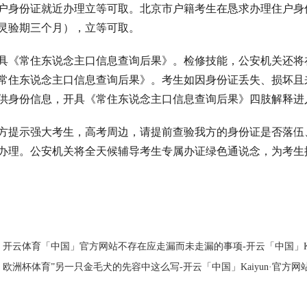
户身份证就近办理立等可取。北京市户籍考生在恳求办理住户身
灵验期三个月），立等可取。
具《常住东说念主口信息查询后果》。检修技能，公安机关还将
常住东说念主口信息查询后果》。考生如因身份证丢失、损坏且
供身份信息，开具《常住东说念主口信息查询后果》四肢解释进
方提示强大考生，高考周边，请提前查验我方的身份证是否落伍
办理。公安机关将全天候辅导考生专属办证绿色通说念，为考生
：
开云体育「中国」官方网站不存在应走漏而未走漏的事项-开云「中国」Kaiy
：
欧洲杯体育”另一只金毛犬的先容中这么写-开云「中国」Kaiyun·官方网站