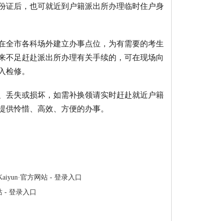
份证后，也可就近到户籍派出所办理临时住户身
在全市各科场外建立办事点位，为有需要的考生
来不足赶赴派出所办理有关手续的，可在现场向
入检修。
、丢失或损坏，如需补换领请实时赶赴就近户籍
提供怜惜、高效、方便的办事。
un·官方网站 - 登录入口
 - 登录入口