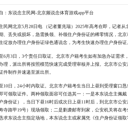
自：东说念主民网-北京频说念体育游戏app平台
主民网北京5月28日电 （记者董兆瑞）2025年高考在即，记
期、丢失或损坏，急需换领、补领住户身份证的稀零情况，北京市
生绽放办理住户身份证绿色通说念，为考生快速办理住户身份证
至6月3日，3个责任日取证。北京市户籍考生如有加急办证需求
办理，派出所将按照模范快速完成受理审核并上报。北京市公安
证件制作并速递至派出所。
日至10日，24小时内取证。北京市户籍考生当日上昼到受理窗口
即可领取证件。两种领取面容可任选其一：一是本东说念主佩戴
户身份证），当日下昼16时后或次日上昼11时后，到北京市公
寿寺路甲19号）现场领取；二是剿袭邮寄到家，公安机关将在
恳求东说念主指定场地，本东说念主或家属凭《住户身份证领取