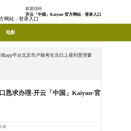
欢迎访问
开云「中国」Kaiyun·官方网站 - 登录入口
方网站 - 登录入口
电影
游戏app平台北京市户籍考生当日上昼到受理窗
求办理-开云「中国」Kaiyun·官
5 次