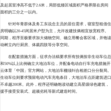
及起居室净高不低于2.6米，局部低矮区域面积严格界限在房间
面积的三分之一以内。
针对年青群体及务工东说念主员的居住需求，寝室型租借
房明确以20-45闲居米户型为主，允许改建技俩相宜放宽程序。
同期，程序至极要求加大储物空间、确立用餐会客区域，并饱
动树立内行厨房、体裁四肢等分享空间。
在配套措施方面，征求办法稿要求所有技俩按非生动车位
和50%以上比例确立大地泊车位，并配备电动自行车充电措施开
云体育「中国」官方网站，大地泊车棚须纠合相差口分分裂局
生动车位则要求预留电动汽车充电条目，大地泊车点距建筑进
不卓越200米。此外，程序还明确饱读动建立高星级绿色建筑，
援手接受安装式、超顽劣耗等新式建造时间。