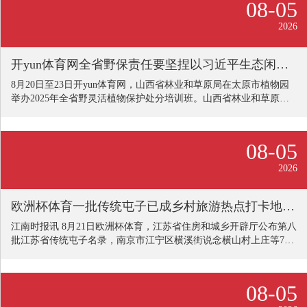
08-05
2026
开yun体育网全省野保责任要坚捏以习近平生态闲雅念念想为指引-开云「中国」Kaiyun·官方网站 - 登录入口
8月20日至23日开yun体育网，山西省林业和草原局在太原市植物园
举办2025年全省野灵活植物保护处分培训班。山西省林业和草原局
二级放哨员康鹏驹出席开班式并话语。 康鹏驹确定了夙昔全省野保
方面获得的收货。“十四五”以来，我省坚捏以华北豹、褐马鸡、原
麝、黑鹳四大旗舰物种保护为牵引，以罕见濒危物种、极小种群保
08-05
护为重心，鼓舞野灵活植物保护处分、探望监测、巡护救护、猎捕
调控、致害抵偿、疫情防控酿成闭环，全省罕见濒危野灵活植物种
2026
群数目稳步增长，栖息养殖环境稳步改善，野灵活植物保护才能显
赫增强。 培训强调
欧洲杯体育一批传统屯子已成乡村旅游热点打卡地-开云「中国」Kaiyun·官方网站 - 登录入口
江南时报讯 8月21日欧洲杯体育，江苏省住房和城乡开辟厅公布第八
批江苏省传统屯子名录，南京市江宁区横溪街说念横山村上庄等70
个屯子上榜。记者获悉，欺压现在，江苏已累计灵验保护624个省级
传统屯子，有12个县（市、区）正在开展省级传统屯子纠合连片保
护哄骗开辟。 江苏对悉数列入江苏省传统屯子名录的村庄诞生象征
08-05
牌，实行挂牌保护，以“金字牌号”推动传统屯子保护和发展。同期，