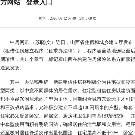
方网站 - 登录入口
体育游戏app平台＂他估算入院四五日破费约 1500 元-开云「中国」
时间：2026-06-12 07:49
点击：69 次
Kaiyun·官方网站 - 登
中房网讯 （苏晓/文）近日，山西省住房和城乡建立厅发布
《租借住房建立程序（征求办法稿）》，程序涵盖基地选址至
期珍惜，共11个章节，标记着山西在构建住房保险体系方面获
遑急发扬。
其中，办法稿明确，新建租借住房将明确分为住宅型和寝
型两类，以中意不同群体的居住需求。住宅型租借住房以建筑
积不卓越70闲居米的户型为主体，同期纠合城市东说念主才引
和三孩战略需求，允许极少建立不卓越100闲居米的户型。每套
住宅必须配备卧室、起居室、厨房和卫生间等基础功能空间，
中套型使用面积有明确国法，确保居住的泄气肠和实用性。程
还至极对居住舒递次作出量化国法，住宅层高不低于3米，卧室