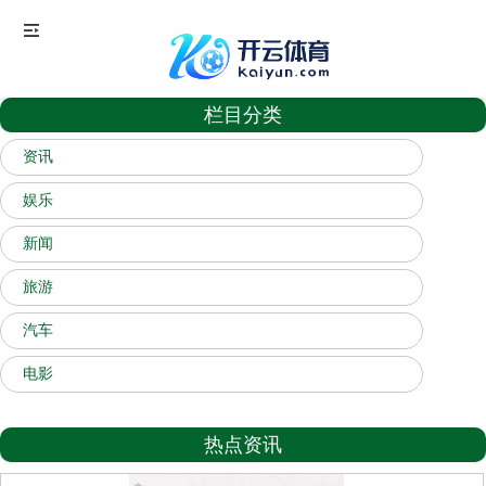
栏目分类
资讯
娱乐
新闻
旅游
汽车
电影
热点资讯