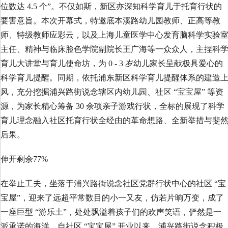
位数达 4.5 个”。不仅如斯，新区亦深知科学育儿于托育行状的
要害意旨。本次开幕式，特邀底本溪路幼儿园教师、正高等教
师、特级教师应彩云，以及上海儿童医学中心发育脑科学实验
主任、精神与临床脸色学院副院长王广海等一众众人，主捏科
育儿大讲堂与育儿使命坊，为 0 - 3 岁幼儿家长呈献极具爱心的
科学育儿提醒。同期，依托浦东新区科学育儿提醒体系的建造
风，充分挖掘浦兴路街说念辖区内幼儿园、社区 “宝宝屋” 等资
源，为家长精心筹备 30 余项亲子游戏行状，全标的展现了科学
育儿理念融入社区托育行状全经由的革命想路、全新举措与斐
后果。
伸开剩余77%
在举止工夫，坐落于浦兴路街说念社区党群行状中心的社区 “宝
宝屋”，迎来了远超平常数目的小一又友，仿若片晌万变，成了
一座巨型 “游乐土”，处处飘溢着孩子们的欢声笑语，俨然是一
派承诺的海洋。自社区 “宝宝屋” 开业以来，浦兴路街说念积极