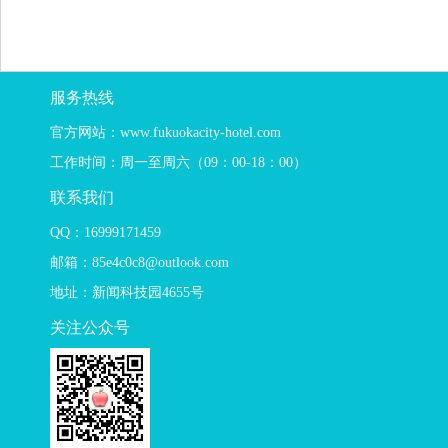
软件和调动驱散半导体想象和数字孪生建模Silvaco当天文告，Babak
Taheri博士已于2025年8月19日下野。此前，他担任首席扩充官近七
年，并指导公司完成了初次公开募股（IPO）。与此同期，董事会已
任命Walden Wally” C. Rhines博士为公司新任首席扩充官，
服务热线
官方网站：www.fukuokacity-hotel.com
工作时间：周一至周六（09：00-18：00）
联系我们
QQ：16999171459
邮箱：85e4c0c8@outlook.com
地址：新闻科技园4655号
关注公众号