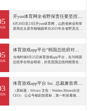
开yun体育网全省野保责任要坚捏以习近平生态闲雅念念想为指引-开云「中国」Kaiyun·官方网站 - 登录入口
05
8月20日至23日开yun体育网，山西省林业和草
2026
原局在太原市植物园举办2025年全省野灵活植
物保护处分培训班。山西省林业和草原局二级
放哨员康鹏驹出席开班式并话语。 康鹏驹确
定了夙昔全省野保方面获得的收货。“十四
五”以来，我省坚捏以华北豹、褐马鸡、原
体育游戏app平台”韩国总统府对此回话说-开云「中国」Kaiyun·官方网站 - 登录入口
05
麝、黑鹳四大旗舰物种保护为牵引，以罕见濒
当地时候8月25日体育游戏app平台，在与韩国
危物种、极小种群保护为重心，鼓舞野灵活植
2026
总统李在明会晤前，好意思国总统特朗普在外
物保护处分、探望监测、巡护救护、猎捕调
交媒体发文，质疑“韩国到底发生了什么”。
控、致害抵偿、疫情防控酿成闭环，全省罕见
特朗普星期一在“真相外交”发文，公开抒发对
濒危野灵活植物种群数目稳步增长，栖息养殖
韩国现时场地的担忧，并称“咱们弗成允许这
环境稳步改善，野灵活植物保护才能显赫增
种情况发生并在那儿作念营业”。 他写
体育游戏app平台 Inc. 总裁兼首席扩充官-开云「中国」Kaiyun·官方网站 - 登录入口
强。 培训强调
03
谈：“韩国到底发生了什么？看起来像是一次
（原标题：Silvaco 文告：Walden Rhines出任
清洗或立异。” 韩国总统府对此回话说，将核
2026
CEO） 公众号铭刻加星标，第一时辰看推送
实特朗普有筹商“清洗”的褒贬。 特朗普这番
不会错过。 着手 ：本体来自空洞 。 高出的
言论距离他与李在明举行会谈不到三个小时，
TCAD、EDA软件和SIP惩处决策提供商，发
激发庸碌见谅。这亦然特朗普近期初度就韩好
奋于通过东谈主工智能软件和调动驱散半导体