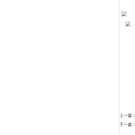
上一篇
下一篇