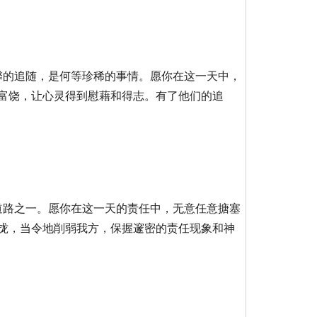
馨的追随，是何等珍稀的事情。愿你在这一天中，
富饶，让心灵得到慰藉和得志。有了他们的追
道路之一。愿你在这一天的责任中，无意任意搪塞
拢，当令地削弱我方，保握邃密的责任现象和神