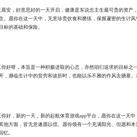
三晨安，好意思好的一天开启，健康是东说念主生最可贵的资产
念。愿你在这一天中，无意珍贵饮食和磨练，保握邃密的生计风
目标的基础和保险。
三你好呀，本旨是一种积极进取的心态，亦然咱们追求的目标之
开，濒临生计中的贫穷和波折时，也能以乐不雅的作风去搪塞。
三你好，新的一天，新的起航体育游戏app平台，愿你在这一天
其他方面，皆无意遂愿以偿。愿你领有一个充满阳光、但愿和本
回忆。