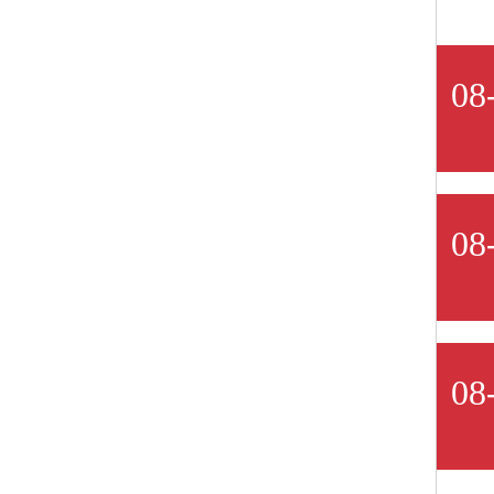
08
08
08