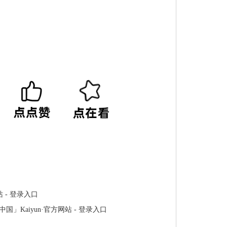
 - 登录入口
」Kaiyun·官方网站 - 登录入口