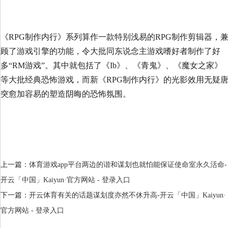
《RPG制作内行》系列算作一款特别浅易的RPG制作剪辑器，
顾了游戏引擎的功能，令大批同东说念主游戏嗜好者制作了好
多“RM游戏”。其中就包括了《Ib》、《青鬼》、《魔女之家》
等大批经典恐怖游戏，而新《RPG制作内行》的光影效用无疑
突愈加容易的塑造阴晦的恐怖氛围。
上一篇：
体育游戏app平台两边的谐和谋划也就怕能保证使命室永久活命-
开云「中国」Kaiyun·官方网站 - 登录入口
下一篇：
开云体育有关的话题谋划度亦然不休升高-开云「中国」Kaiyun·
官方网站 - 登录入口