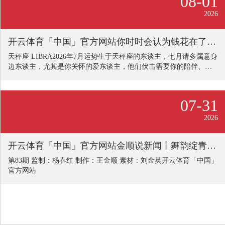
08-01
这不是什么狗血撕逼，而是一场“事故后遗症”的四百四病。此前那场
风云诚然法律层面依然厘清，包袱也划得分明，但网友的挂念可没
2026
那么容易纪律化。一边是商务和解肉眼可宗旨缩水，代言海报越来
越少；另一边是口碑
开云体育「中国」官方网站你时时会认为钱花在了无须之处-开云「中国」Kaiyun·官方网站 - 登录入口
天秤座 LIBRA2026年7月运势生于天秤座的东谈主，七月请多属意身
边东谈主，尤其是你关怀的爱东谈主，他们伏击需要你的陪伴、提
议与缓助。 本月桃花运繁盛，王老五骗子者有望再会良缘，已有伴
侣的东谈主能懂得全心维系情谊。情谊里千般惊喜大地回春：开启
全新恋情、友情升温篡改出爱意、和旧识重新产生羁绊王人有可
07-31
能。 部分天秤会碰见灵魂伴侣，或是一见钟情，对对方生出难以言
说的强烈引诱力。灵性力量会深度介入你的情谊与私东谈主生计，
2026
带来宽绰影响。 物资层面，相宜购置居家、擢升生计舒截止的物
件；计议买房、购车的
开云体育「中国」官方网站金顺说新闻丨舞韵绽青春 幸福满山城-开云「中国」Kaiyun·官方网站 - 登录入口
第83期 监制：杨春红 制作：王金顺 素材：刘金英开云体育「中国」
官方网站