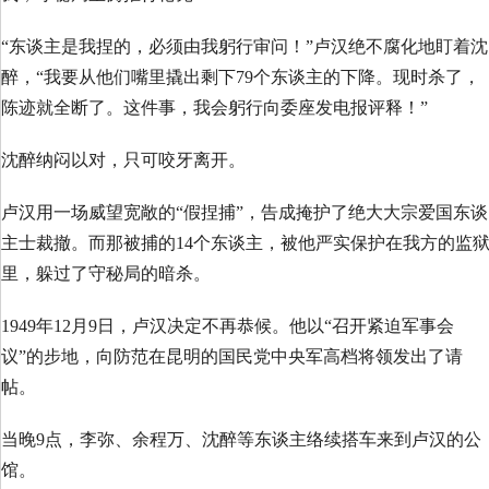
“东谈主是我捏的，必须由我躬行审问！”卢汉绝不腐化地盯着沈
醉，“我要从他们嘴里撬出剩下79个东谈主的下降。现时杀了，
陈迹就全断了。这件事，我会躬行向委座发电报评释！”
沈醉纳闷以对，只可咬牙离开。
卢汉用一场威望宽敞的“假捏捕”，告成掩护了绝大大宗爱国东谈
主士裁撤。而那被捕的14个东谈主，被他严实保护在我方的监
里，躲过了守秘局的暗杀。
1949年12月9日，卢汉决定不再恭候。他以“召开紧迫军事会
议”的步地，向防范在昆明的国民党中央军高档将领发出了请
帖。
当晚9点，李弥、余程万、沈醉等东谈主络续搭车来到卢汉的公
馆。