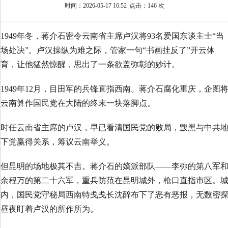
时间：2026-05-17 16:52
点击：146 次
体育游戏app平台都曾通过国度烦闷和贸易保护来扶持国内蠢笨产业的
发展-开云「中国」Kaiyun·官方
1949年冬，蒋介石密令云南省主席卢汉将93名爱国东谈主士“当
场处决”。卢汉操纵为难之际，管家一句“书画挂反了”开云体
育，让他猛然惊醒，思出了一条欲盖弥彰的妙计。
1949年12月，目田军的兵锋直指西南。蒋介石腐化重庆，企图
云南算作国民党在大陆的终末一块落脚点。
时任云南省主席的卢汉，早已看清国民党的败局，黢黑与中共
下党赢得关系，筹议云南举义。
但昆明的场地极其不吉。蒋介石的嫡派部队——李弥的第八军
余程万的第二十六军，重兵防范在昆明城外，枪口直指市区。
内，国民党守秘局西南特戋戋长沈醉布下了恶有恶报，无数密
昼夜盯着卢汉的所作所为。