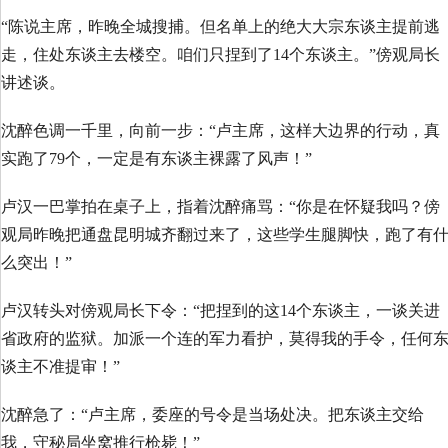
“陈说主席，昨晚全城搜捕。但名单上的绝大大宗东谈主提前逃
走，住处东谈主去楼空。咱们只捏到了14个东谈主。”傍观局长
讲述谈。
沈醉色调一千里，向前一步：“卢主席，这样大边界的行动，真
实跑了79个，一定是有东谈主裸露了风声！”
卢汉一巴掌拍在桌子上，指着沈醉痛骂：“你是在怀疑我吗？傍
观局昨晚把通盘昆明城齐翻过来了，这些学生腿脚快，跑了有
么突出！”
卢汉转头对傍观局长下令：“把捏到的这14个东谈主，一谈关进
省政府的监狱。加派一个连的军力看护，莫得我的手令，任何
谈主不准提审！”
沈醉急了：“卢主席，委座的号令是当场处决。把东谈主交给
我，守秘局坐窝推行枪毙！”