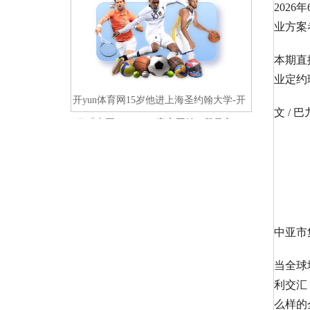
202
录入口
业方案
本期直
业定约
开yun体育网15岁他进上海圣约翰大学-开
文 /
云「中国」Kaiyun·官方网站 - 登录入口
中亚市
欧洲杯体育网上申购手艺为9:15-11:30-开
云「中国」Kaiyun·官方网站 - 登录入口
当全球
利交汇
么样的