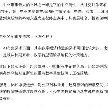
：中亚市集最大的上风之一即是它的中立属性。从社交计策来看
的竹子计策，中亚国度是主动均衡与俄罗斯、中国、欧盟、土耳
兹别克斯坦的率领东说念主都终点亲中，从表层社交、投资保举
中亚的AI市集需求目下怎么样？
：AI市集需求方面，其实数字经济缔造的需求照旧比较大的。
，是以从长期来看，数字转型瑕瑜常迫切的计策地方。
建目下如实还处于起步阶段，但照旧有中企在入局，比如龙锂缔
俩亦然乌兹别克斯坦的重点数字基建技俩，正在落地。
I服务，比如系统进步、对公或对私业务，还有很强的增漫空间。
联的投资技俩关注度终点高，不少中国投资东说念主都在筹商与
资标的。