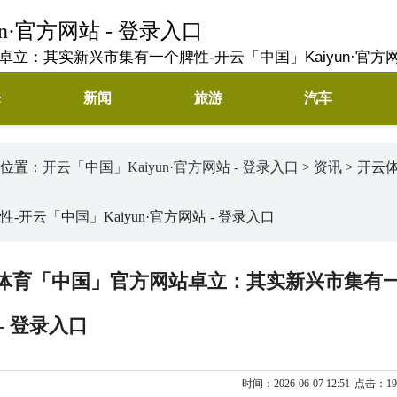
n·官方网站 - 登录入口
立：其实新兴市集有一个脾性-开云「中国」Kaiyun·官方网
乐
新闻
旅游
汽车
位置：
开云「中国」Kaiyun·官方网站 - 登录入口
>
资讯
> 开云
性-开云「中国」Kaiyun·官方网站 - 登录入口
体育「中国」官方网站卓立：其实新兴市集有一个脾
- 登录入口
时间：2026-06-07 12:51
点击：19