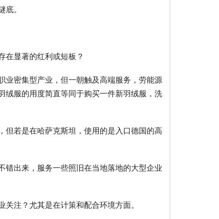
谜底。
存在显著的红利或短板？
职业密集型产业，但一朝触及高端服务，劳能源
羽绒服的用度简直等同于购买一件新羽绒服，洗
，但若是在哈萨克斯坦，使用的是入口德国的高
不错出来，服务一些照旧在当地落地的大型企业
业关注？尤其是在计策和配合环境方面。