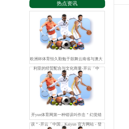
热点资讯
欧洲杯体育恒久勤勉于鼓舞云南省与澳大
利亚的经贸配合与文化商量-开云「中
国」Kaiyun·官方网站 -
开yun体育网第一种错误叫作念＂幻觉错
误＂-开云「中国」Kaiyun·官方网站 - 登