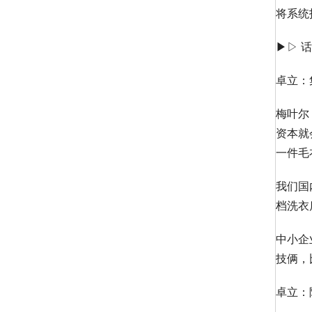
将系统
▶▷ 
体育游戏app平台都曾通过国度烦闷和贸
卓立：
易保护来扶持国内蠢笨产业的发展-开云
「中国」Kaiyun·官方
梅叶尔
资本就
一件毛
我们国
档洗衣
中小企
技俩，
卓立：