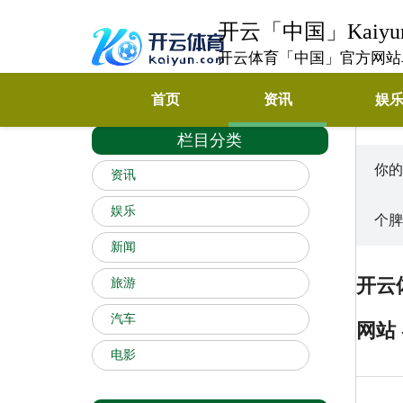
开云「中国」Kaiyu
开云体育「中国」官方网站卓
首页
资讯
娱
栏目分类
你的
资讯
娱乐
个脾
新闻
开云
旅游
汽车
网站 
电影