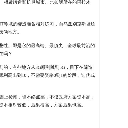
造、相聚缔造和机灵城市。比如我所在的阿拉木
IT畛域的缔造准备相对练习，而乌兹别克斯坦还
技俩地方。
叠性。即是它的最高端、最顶尖、全球最前沿的
在吗？
的，有些地方从3G顺利跳到5G，目下在缔造
顺利高出到10，不需要资格0到1的阶段，迭代或
基础上检阅，资本终点高，不仅政府方案资本高，
资本相对较低，后果很高，方案后果也高。