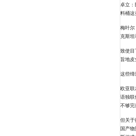
卓立：
料桶这
梅叶尔
克斯坦
致使目
旨地皮
这些缔
欧亚联
语独联
不够完
但关于
国产物