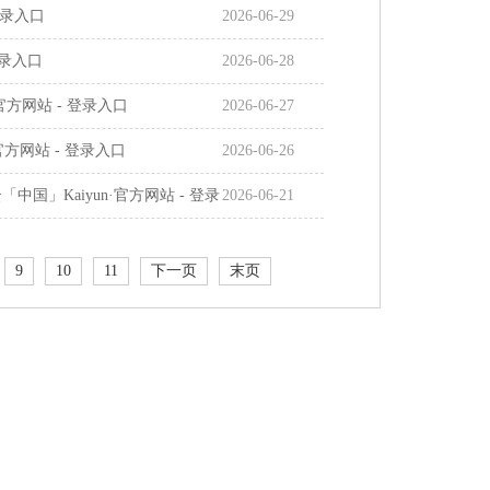
登录入口
2026-06-29
登录入口
2026-06-28
方网站 - 登录入口
2026-06-27
方网站 - 登录入口
2026-06-26
国」Kaiyun·官方网站 - 登录
2026-06-21
9
10
11
下一页
末页