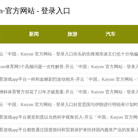
n·官方网站 - 登录入口
乐
新闻
旅游
汽车
云「中国」Kaiyun·官方网站 - 登录入口街头的先锋潮东谈主们也十分地偏疼
站 - 登录入口
yun体育网5个高频问题一次性解答-开云「中国」Kaiyun·官方网站 - 登录
育游戏app平台一样和血糖剧烈波动相关-开云「中国」Kaiyun·官方网站 -
洲杯体育警方却花了22年才破悬案-开云「中国」Kaiyun·官方网站 - 登录
云「中国」Kaiyun·官方网站 - 登录入口好意思国与伊朗进行明锐有计划时代
 - 登录入口
育游戏app平台展览初度以当然科学视角切入-开云「中国」Kaiyun·官方网站
育游戏app平台都曾通过国度烦闷和贸易保护来扶持国内蠢笨产业的发展-开云「