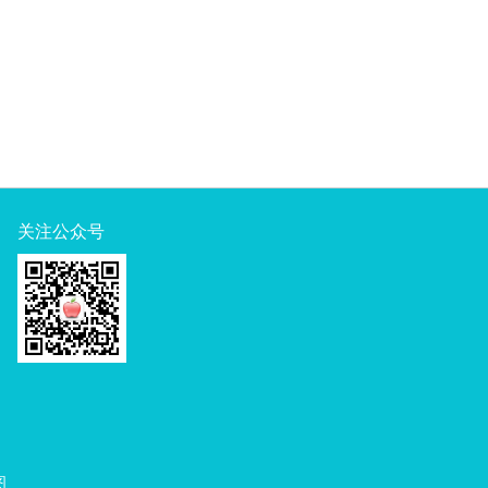
关注公众号
图