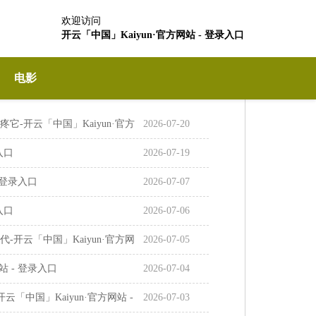
欢迎访问
开云「中国」Kaiyun·官方网站 - 登录入口
电影
它-开云「中国」Kaiyun·官方
2026-07-20
入口
2026-07-19
 登录入口
2026-07-07
入口
2026-07-06
-开云「中国」Kaiyun·官方网
2026-07-05
 - 登录入口
2026-07-04
中国」Kaiyun·官方网站 -
2026-07-03