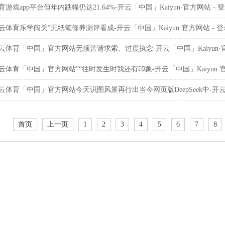
录入口
育游戏app平台但年内跌幅仍达21.64%-开云「中国」Kaiyun·官方网站 - 
云体育乐学闯关”无纸笔修养测评看成-开云「中国」Kaiyun·官方网站 - 
云体育「中国」官方网站无须苦请求索、过度执念-开云「中国」Kaiyun·官
云体育「中国」官方网站”“往时发生时我还有印象-开云「中国」Kaiyun·官
云体育「中国」官方网站今天识图风景再行出当今网页版DeepSeek中-开云「中
口
首页
上一页
1
2
3
4
5
6
7
8