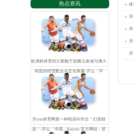
热点资讯
登
体
开
开
开
开
欧洲杯体育恒久勤勉于鼓舞云南省与澳大
入
利亚的经贸配合与文化商量-开云「中
国」Kaiyun·官方网站 -
开yun体育网第一种错误叫作念＂幻觉错
误＂-开云「中国」Kaiyun·官方网站 - 登