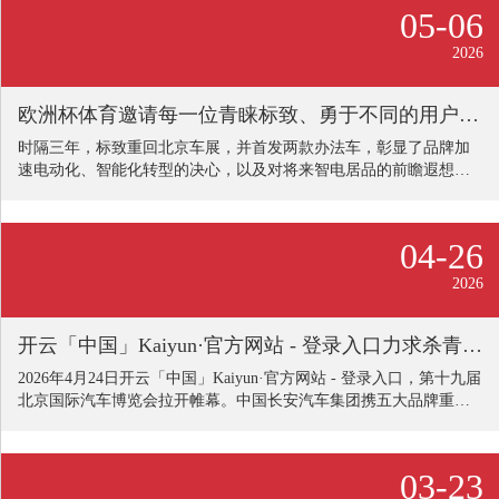
05-06
2026
欧洲杯体育邀请每一位青睐标致、勇于不同的用户-开云「中国」Kaiyun·官方网站 - 登录入口
时隔三年，标致重回北京车展，并首发两款办法车，彰显了品牌加
速电动化、智能化转型的决心，以及对将来智电居品的前瞻遐想想
考。 4月24日，2026北京国际车展拉开帷幕，时隔三年，标致以全新
址品和品牌容颜再追究。神龙汽车有限公司副董事长、总司理吕海
涛，标致品牌巨匠CEO阿兰•法维先后发表主旨演讲，同期巨匠首发
04-26
了Peugeot Concept 6 狮锐和Peugeot Concept 8琉明两款智电旗舰办法
车。以此为起始，标致将以百年品牌底蕴和会中国当先智电科技，
2026
全面开启品牌焕新征途，书写“在中国 为
开云「中国」Kaiyun·官方网站 - 登录入口力求杀青国外售量150万辆-开云「中国」Kaiyun·官方网站 - 登录入口
2026年4月24日开云「中国」Kaiyun·官方网站 - 登录入口，第十九届
北京国际汽车博览会拉开帷幕。中国长安汽车集团携五大品牌重磅
亮相，发布“海纳百川”谋略2.0暨长安蓝鲸超擎双车价钱权柄，以公
共本事、产物、布局为中枢，明确2030年国外售量倍增至150万辆，
同步推出七大升维举措，让中国汽车灵敏与品性惠及公共。 “海纳百
03-23
川”谋略2.0七大升维脱手公共新征途 自2023年“海纳百川”谋略发布以