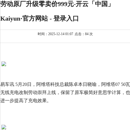
劳动原厂升级零卖价999元-开云「中国」
开yun体育网高效办公也能赏玩山水；安全静谧的亲子空间-开云「中
Kaiyun·官方网站 - 登录入口
国」Kaiyun·官方网站 - 登录
时间：2025-12-14 01:07
点击：84 次
易车讯 5月20日，阿维塔科技总裁陈卓本日晓喻，阿维塔07 50
无线充电改制劳动崇拜上线，保留了原车极简好意思学计算，
进一步提高了充电效果。