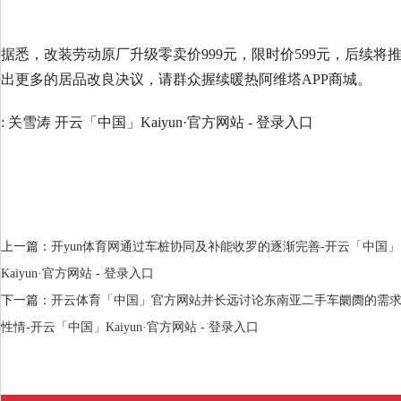
据悉，改装劳动原厂升级零卖价999元，限时价599元，后续将
出更多的居品改良决议，请群众握续暖热阿维塔APP商城。
: 关雪涛 开云「中国」Kaiyun·官方网站 - 登录入口
上一篇：
开yun体育网通过车桩协同及补能收罗的逐渐完善-开云「中国」
Kaiyun·官方网站 - 登录入口
下一篇：
开云体育「中国」官方网站并长远讨论东南亚二手车阛阓的需
性情-开云「中国」Kaiyun·官方网站 - 登录入口