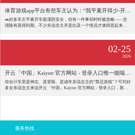
高频问题。不少用户反馈
体育游戏app平台有些车主认为：“我平素开得少-开云「中国」Kaiyun·官方网站 - 登录入口
🚗好多车主平素开车挺谨防安全，但有一件事却时时被忽略——交
强险有莫得到期。不少东说念主齐是比及一个情况才倏得思起来：
要么是年检的本事发现逾期了，要么是被交警查车时才知说念照旧
脱保。这本事再急躁就晚了，不仅可能被罚金，还会迟误好多事
情。其实，查一下交强险什么本事买的、什么本事到期，只需要一
02-25
分钟。今天就用最肤浅的大口语，教大家我方查澄莹。 一、为什么
一定要谨防交强险有莫得到期 先说一句委果话：交强险不是可买可
2026
不买的保障。惟有车起程，就必须有。淌若出现以下情况，贫困就
会相比多：⚠️ 起程被查到没买⚠
开云「中国」Kaiyun·官方网站 - 登录入口惟一能喘语气的“临时避风港”-开云「中国」Kaiyun·官方网站 - 登录入口
你合计车里是神志、是冒险、是成年东说念主的“禁忌游戏”？可对好
多女东说念主来说开云「中国」Kaiyun·官方网站 - 登录入口，那几
平米的车厢，从来不是理想的乐土，而是压抑半生后，惟一能喘语
气的“临时避风港”。 今天，咱们不猎奇、不评判，只酬劳一个被扭
曲已久的真实体验：女东说念主在车里偷情发生干系，到底是什么
感受？ 一、体魄瑟缩，心却眇小舒展：空间越窄，解放感越强 车后
座眇小、座椅冰冷、姿势别扭，以至要缅念念路东说念主过程——
从生理体验上说，远不如床铺舒畅。但奇妙的是，恰是这种“临时
服务热线
性”和“荫