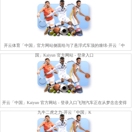
开云体育「中国」官方网站侧面给与了悬浮式车顶的缠绵-开云「中
国」Kaiyun·官方网站 - 登录入口
开云「中国」Kaiyun·官方网站 - 登录入口飞翔汽车正在从梦念念变得
九牛二虎之力-开云「中国」K